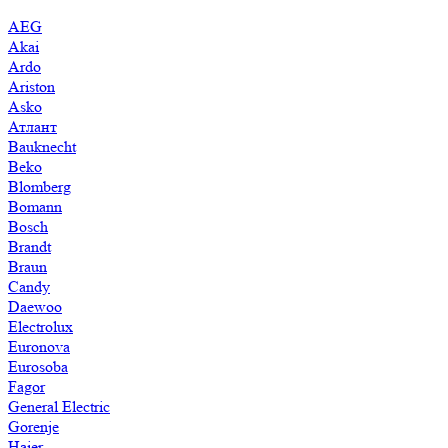
AEG
Akai
Ardo
Ariston
Asko
Атлант
Bauknecht
Beko
Blomberg
Bomann
Bosch
Brandt
Braun
Candy
Daewoo
Electrolux
Euronova
Eurosoba
Fagor
General Electric
Gorenje
Haier