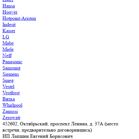
Hansa
Hoover
Hotpoint-Ariston
Indesit
Kaiser
LG
Mabe
Miele
Neff
Panasonic
Samsung
Siemens
Smeg
Vestel
Vestfrost
Вятка
Whirlpool
Zanussi
Zerowatt
452602, Октябрьский, проспект Ленина, д. 37А (место
встречи, предварительно договорившись)
ИП Лапшин Евгений Борисович